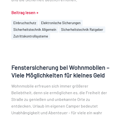
Beitrag lesen »
Einbruchschutz
Elektronische Sicherungen
Sicherheitstechnik Allgemein
Sicherheitstechnik Ratgeber
Zutrittskontrollsysteme
Fenstersicherung
bei
Fenstersicherung bei Wohnmobilen –
Wohnmobilen
–
Viele Möglichkeiten für kleines Geld
Viele
Wohnmobile erfreuen sich immer größerer
Möglichkeiten
Beliebtheit, denn sie ermöglichen es, die Freiheit der
für
Straße zu genießen und unbekannte Orte zu
kleines
entdecken. Urlaub im eigenen Camper bedeutet
Geld
Unabhängigkeit und Abenteuer – für viele ein wahr