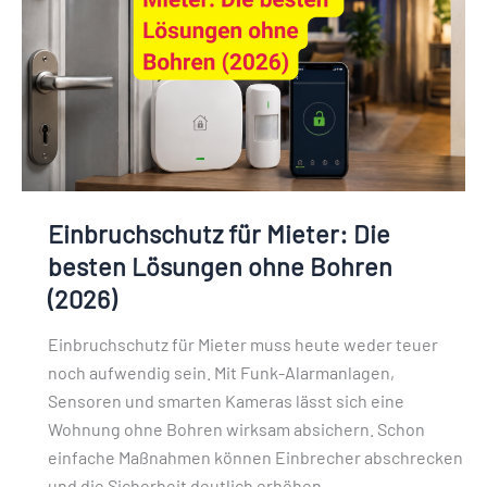
besten
Lösungen
ohne
Bohren
(2026)
Einbruchschutz für Mieter: Die
besten Lösungen ohne Bohren
(2026)
Einbruchschutz für Mieter muss heute weder teuer
noch aufwendig sein. Mit Funk-Alarmanlagen,
Sensoren und smarten Kameras lässt sich eine
Wohnung ohne Bohren wirksam absichern. Schon
einfache Maßnahmen können Einbrecher abschrecken
und die Sicherheit deutlich erhöhen.