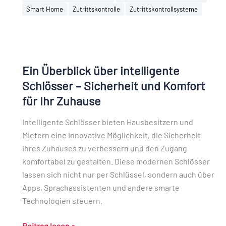
Smart Home
Zutrittskontrolle
Zutrittskontrollsysteme
Ein
Überblick
Ein Überblick über intelligente
über
intelligente
Schlösser – Sicherheit und Komfort
Schlösser
für Ihr Zuhause
–
Intelligente Schlösser bieten Hausbesitzern und
Sicherheit
Mietern eine innovative Möglichkeit, die Sicherheit
und
ihres Zuhauses zu verbessern und den Zugang
Komfort
komfortabel zu gestalten. Diese modernen Schlösser
für
lassen sich nicht nur per Schlüssel, sondern auch über
Ihr
Apps, Sprachassistenten und andere smarte
Zuhause
Technologien steuern.
Beitrag lesen »