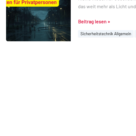
das weit mehr als Licht un
richtiges
Verhalten
Beitrag lesen »
für
Privatpersonen
Sicherheitstechnik Allgemein