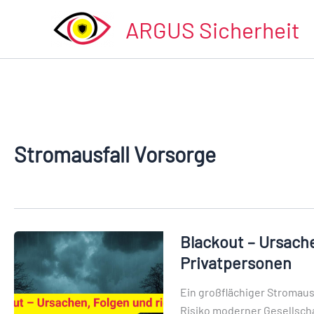
Zum
ARGUS Sicherheit
Inhalt
springen
Stromausfall Vorsorge
Blackout – Ursache
Blackout
–
Privatpersonen
Ursachen,
Ein großflächiger Stromausf
Folgen
Risiko moderner Gesellscha
und