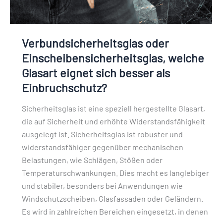
Einbruchschutz?
Verbundsicherheitsglas oder
Einscheibensicherheitsglas, welche
Glasart eignet sich besser als
Einbruchschutz?
Sicherheitsglas ist eine speziell hergestellte Glasart,
die auf Sicherheit und erhöhte Widerstandsfähigkeit
ausgelegt ist. Sicherheitsglas ist robuster und
widerstandsfähiger gegenüber mechanischen
Belastungen, wie Schlägen, Stößen oder
Temperaturschwankungen. Dies macht es langlebiger
und stabiler, besonders bei Anwendungen wie
Windschutzscheiben, Glasfassaden oder Geländern.
Es wird in zahlreichen Bereichen eingesetzt, in denen