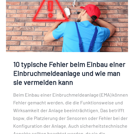
Einbau
einer
Einbruchmeldeanlage
und
wie
man
sie
vermeiden
10 typische Fehler beim Einbau einer
kann
Einbruchmeldeanlage und wie man
sie vermeiden kann
Beim Einbau einer Einbruchmeldeanlage (EMA) können
Fehler gemacht werden, die die Funktionsweise und
Wirksamkeit der Anlage beeinträchtigen. Das betrifft
bspw. die Platzierung der Sensoren oder Fehler bei der
Konfiguration der Anlage. Auch sicherheitstechnische
Aspekte sollten beachtet werden, da sie die