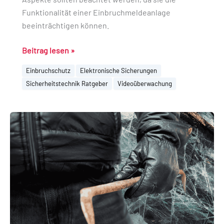
Funktionalität einer Einbruchmeldeanlage
beeinträchtigen können.
Beitrag lesen »
Einbruchschutz
Elektronische Sicherungen
Sicherheitstechnik Ratgeber
Videoüberwachung
Verbundsicherheitsglas
oder
Einscheibensicherheitsglas,
welche
Glasart
eignet
sich
besser
als