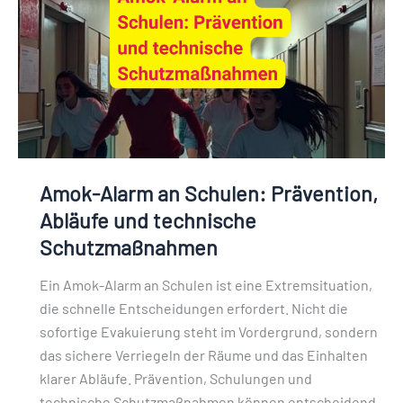
Prävention,
Abläufe
und
technische
Schutzmaßnahmen
Amok-Alarm an Schulen: Prävention,
Abläufe und technische
Schutzmaßnahmen
Ein Amok-Alarm an Schulen ist eine Extremsituation,
die schnelle Entscheidungen erfordert. Nicht die
sofortige Evakuierung steht im Vordergrund, sondern
das sichere Verriegeln der Räume und das Einhalten
klarer Abläufe. Prävention, Schulungen und
technische Schutzmaßnahmen können entscheidend