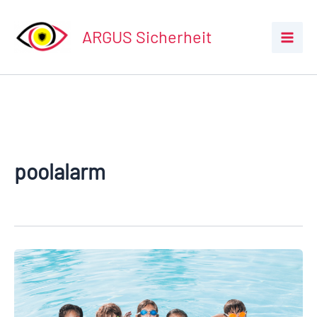
Zum
Inhalt
ARGUS Sicherheit
springen
poolalarm
Poolalarm
–
Eine
Investition