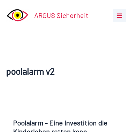
Zum
Inhalt
ARGUS Sicherheit
springen
poolalarm v2
Poolalarm
–
Poolalarm – Eine Investition die
Eine
Investition
Kinderleben retten kann