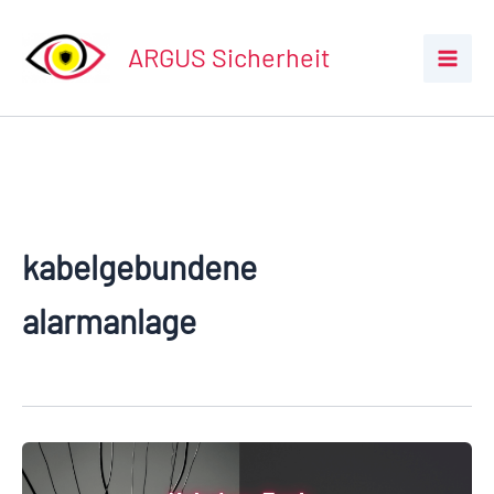
Zum
Inhalt
ARGUS Sicherheit
springen
kabelgebundene
alarmanlage
Kabel-
vs.