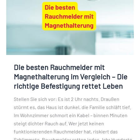
Magnethalterung
im
Vergleich
–
Die
richtige
Befestigung
rettet
Die besten Rauchmelder mit
Leben
Magnethalterung im Vergleich – Die
richtige Befestigung rettet Leben
Stellen Sie sich vor: Es ist 2 Uhr nachts. Draußen
stürmt es, das Haus ist dunkel, die Familie schläft tief.
Im Wohnzimmer schmort ein Kabel – binnen Minuten
steigt dichter Rauch auf. Wer jetzt keinen
funktionierenden Rauchmelder hat, riskiert das
Schlimmste. Rauchmelder retten jedes Jahr Hunderte