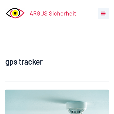
Zum
Inhalt
ARGUS Sicherheit
springen
gps tracker
Die
besten
Rauchmelder
mit