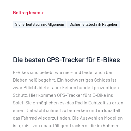
Beitrag lesen »
Sicherheitstechnik Allgemein
Sicherheitstechnik Ratgeber
Die
besten
Die besten GPS-Tracker für E-Bikes
GPS-
Tracker
E-Bikes sind beliebt wie nie – und leider auch bei
für
Dieben heiß begehrt. Ein hochwertiges Schloss ist
E-
zwar Pflicht, bietet aber keinen hundertprozentigen
Bikes
Schutz. Hier kommen GPS-Tracker fürs E-Bike ins
Spiel: Sie ermöglichen es, das Rad in Echtzeit zu orten,
einen Diebstahl schnell zu bemerken und im Idealfall
das Fahrrad wiederzufinden. Die Auswahl an Modellen
ist groß – von unauffälligen Trackern, die im Rahmen