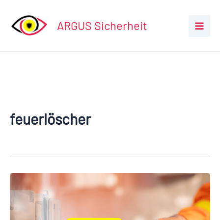
Zum
Inhalt
ARGUS Sicherheit
springen
feuerlöscher
Feuerlöscher
für
Wohnmobile
–