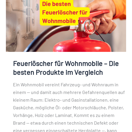
Die
besten
Produkte
im
Vergleich
Feuerlöscher für Wohnmobile – Die
besten Produkte im Vergleich
Ein Wohnmobil vereint Fahrzeug- und Wohnraum in
einem — und damit auch mehrere Gefahrenquellen auf
kleinem Raum: Elektro- und Gasinstallationen, eine
Gasküche, mögliche Öl- oder Motorschläuche, Polster,
Vorhänge, Holz oder Laminat. Kommt es zu einem
Brand — etwa durch einen technischen Defekt oder
eine vergessen eingeschaltete Herdplatte —, kann