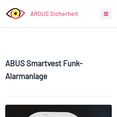
Zum
Inhalt
ARGUS Sicherheit
springen
ABUS Smartvest Funk-
Alarmanlage
ABUS
Smartvest