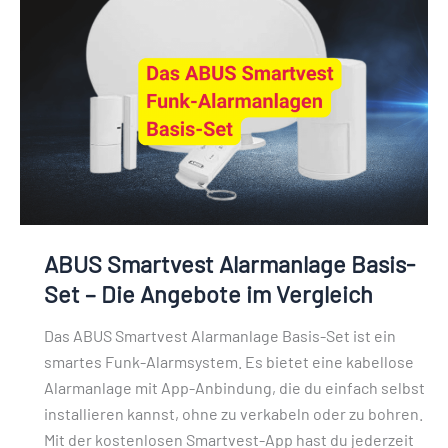
Alarmanlage
Basis-
Set
–
Die
Angebote
im
Vergleich
ABUS Smartvest Alarmanlage Basis-
Set – Die Angebote im Vergleich
Das ABUS Smartvest Alarmanlage Basis-Set ist ein
smartes Funk-Alarmsystem. Es bietet eine kabellose
Alarmanlage mit App-Anbindung, die du einfach selbst
installieren kannst, ohne zu verkabeln oder zu bohren.
Mit der kostenlosen Smartvest-App hast du jederzeit