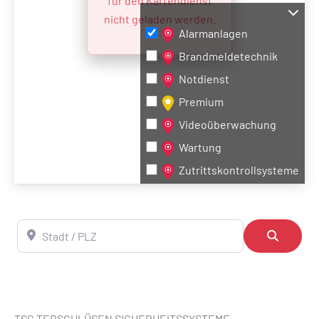
für den Kartendienst
nicht geladen werden.
Alarmanlagen
Brandmeldetechnik
Notdienst
Premium
Videoüberwachung
Wartung
Zutrittskontrollsysteme
Stadt / PLZ
Suchen
TSG TERSCHLÜSEN SICHERHEITSSYSTEME