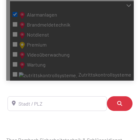
Alarmanlagen
Brandmeldetechnik
Notdienst
Premium
Videoüberwachung
Wartung
Zutrittskontrollsysteme
Stadt / PLZ
Suchen
Thea Rombach Sicherheitstechnik & Schlüsseldienst