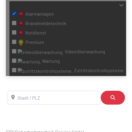
Alarmanlagen
Brandmeldetechnik
Notdienst
Premium
Videoüberwachung
Wartung
Zutrittskontrollsysteme
Stadt / PLZ
Suchen
STS Sicherheitstechnik Service GmbH