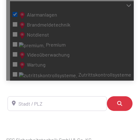
Alarmanlagen
Brandmeldetechnik
Notdienst
Premium
Videoüberwachung
Wartung
Zutrittskontrollsysteme
Stadt / PLZ
Suchen
SSG Sicherheitstechnik GmbH & Co. KG