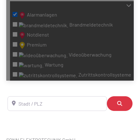
Alarmanlagen
Brandmeldetechnik
Notdienst
Premium
Videoüberwachung
Wartung
Zutrittskontrollsysteme
Stadt / PLZ
Suchen
SONN ELEKTROTECHNIK GmbH