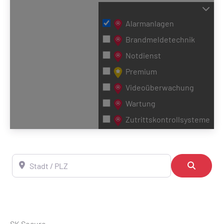
Alarmanlagen
Brandmeldetechnik
Notdienst
Premium
Videoüberwachung
Wartung
Zutrittskontrollsysteme
Stadt / PLZ
Suchen
SK Secure