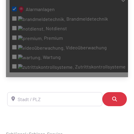
Alarmanlagen
Brandmeldetechnik
Notdienst
Premium
Videoüberwachung
Wartung
Zutrittskontrollsysteme
Stadt / PLZ
Suchen
Schlüssel+Schloss-Service