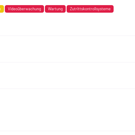
m
Videoüberwachung
Wartung
Zutrittskontrollsysteme