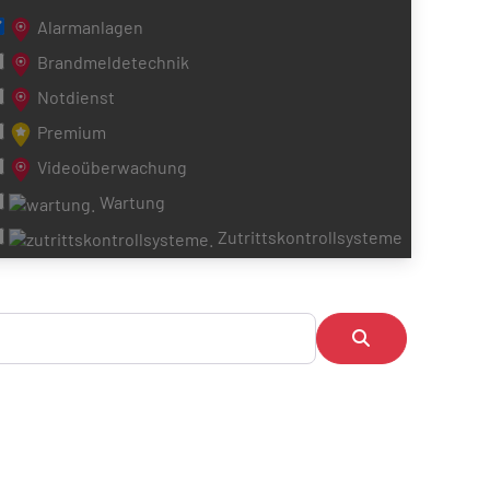
Alarmanlagen
Brandmeldetechnik
Notdienst
Premium
Videoüberwachung
Wartung
Zutrittskontrollsysteme
Suchen