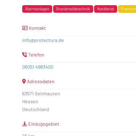
Alarmanlagen
Brandmeldetechnik
Notdienst
Premiu
Kontakt
info
@
protectura.de
Telefon
06051 4983400
Adressdaten
63571 Gelnhausen
Hessen
Deutschland
Einzugsgebiet
25 km