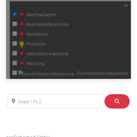
Alarmanlagen
Brandmeldetechnik
Notdienst
Premium
Videoüberwachung
Wartung
Zutrittskontrollsysteme
Stadt / PLZ
Suchen
proSicherheit GmbH