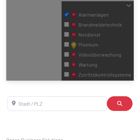
Alarmanlagen
Brandmeldetechnik
Notdienst
Premium
Videoüberwachung
Wartung
Zutrittskontrollsysteme
Stadt / PLZ
Suchen
Ocean Business Solutions