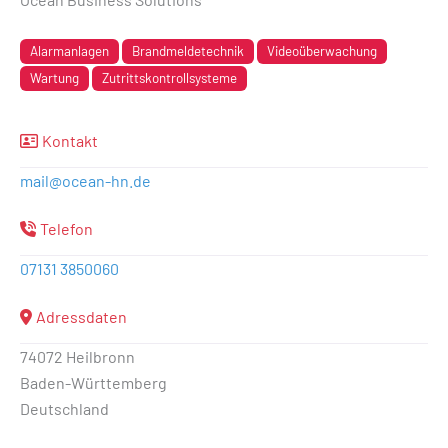
Alarmanlagen
Brandmeldetechnik
Videoüberwachung
Wartung
Zutrittskontrollsysteme
Kontakt
mail
@
ocean-hn.de
Telefon
07131 3850060
Adressdaten
74072 Heilbronn
Baden-Württemberg
Deutschland