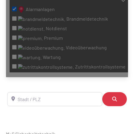
Alarmanlagen
Brandmeldetechnik
Notdienst
Premium
Videoüberwachung
Wartung
Zutrittskontrollsysteme
Stadt / PLZ
Suchen
M+S Sicherheitstechnik