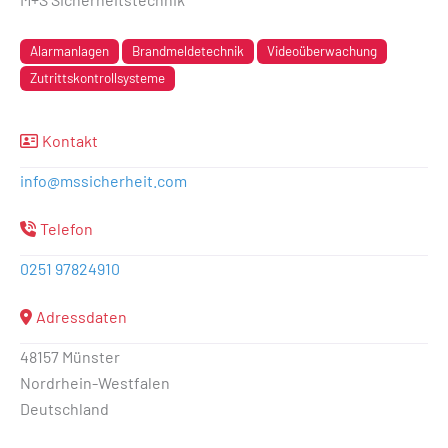
Alarmanlagen
Brandmeldetechnik
Videoüberwachung
Zutrittskontrollsysteme
Kontakt
info
@
mssicherheit.com
Telefon
0251 97824910
Adressdaten
48157 Münster
Nordrhein-Westfalen
Deutschland