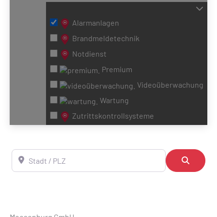
Wird geladen …
Alarmanlagen
Brandmeldetechnik
Notdienst
Premium
Videoüberwachung
Wartung
Zutrittskontrollsysteme
Stadt / PLZ
Suchen
Meesenburg GmbH