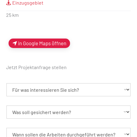
Einzugsgebiet
25 km
in Google Maps öffnen
Jetzt Projektanfrage stellen
F
ü
r
w
a
W
s
a
i
s
n
s
t
o
W
e
l
a