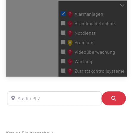
Alarmanlagen
Brandmeldetechnik
Notdienst
Premium
Videoüberwachung
Wartung
Zutrittskontrollsysteme
Stadt / PLZ
Suchen
Krause Elektrotechnik