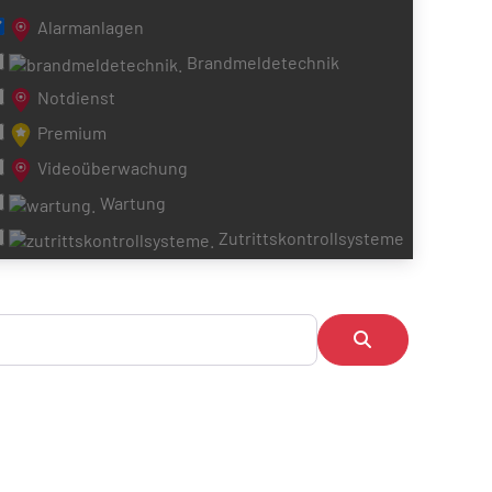
Alarmanlagen
Brandmeldetechnik
Notdienst
Premium
Videoüberwachung
Wartung
Zutrittskontrollsysteme
Suchen