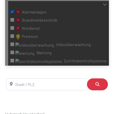
Alarmanlagen
Brandmeldetechnik
Notdienst
Premium
Videoüberwachung
Wartung
Zutrittskontrollsysteme
Stadt / PLZ
Suchen
Hubatsch Haustechnik