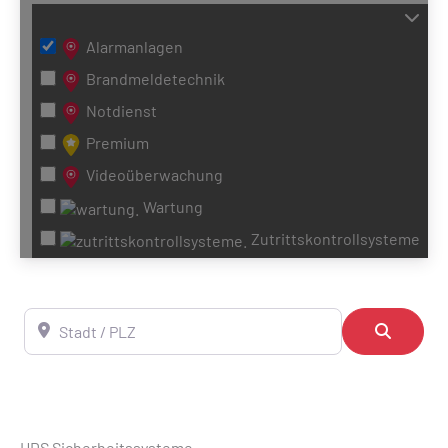
Alarmanlagen
Brandmeldetechnik
Notdienst
Premium
Videoüberwachung
Wartung
Zutrittskontrollsysteme
Stadt / PLZ
Suchen
HDS Sicherheitssysteme