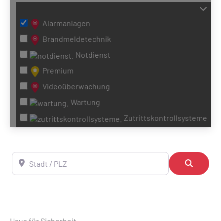
Alarmanlagen
Brandmeldetechnik
Notdienst
Premium
Videoüberwachung
Wartung
Zutrittskontrollsysteme
Stadt / PLZ
Suchen
Haus für Sicherheit