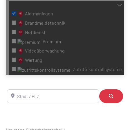
Alarmanlagen
Brandmeldetechnik
Notdienst
Premium
Videoüberwachung
Wartung
Zutrittskontrollsysteme
Stadt / PLZ
Suchen
Haumann Sicherheitstechnik