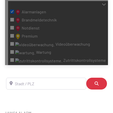
Alarmanlagen
Brandmeldetechnik
Notdienst
Premium
Videoüberwachung
Wartung
Zutrittskontrollsysteme
Stadt / PLZ
Suchen
HANSA ALARM