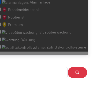
Alarmanlagen
Brandmeldetechnik
Notdienst
Premium
Videoüberwachung
Wartung
Zutrittskontrollsysteme
Suchen