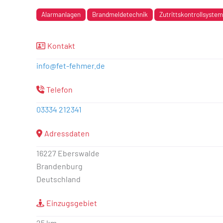
Alarmanlagen
Brandmeldetechnik
Zutrittskontrollsyste
Kontakt
info
@
fet-fehmer.de
Telefon
03334 212341
Adressdaten
16227 Eberswalde
Brandenburg
Deutschland
Einzugsgebiet
25 km