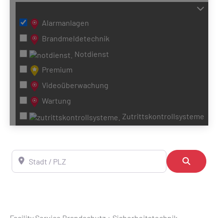
Alarmanlagen
Brandmeldetechnik
Notdienst
Premium
Videoüberwachung
Wartung
Zutrittskontrollsysteme
Stadt / PLZ
Suchen
Facility Service Brandschutz + Sicherheitstechnik