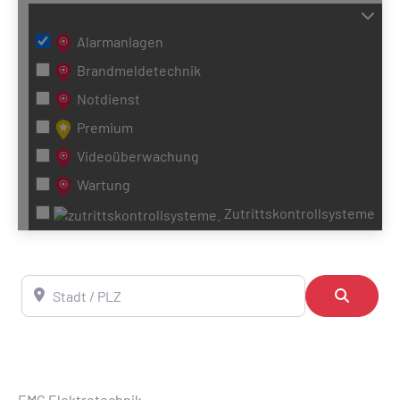
Alarmanlagen
Brandmeldetechnik
Notdienst
Premium
Videoüberwachung
Wartung
Zutrittskontrollsysteme
Stadt / PLZ
Suchen
EMG Elektrotechnik