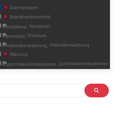
Alarmanlagen
Brandmeldetechnik
Notdienst
Premium
Videoüberwachung
Wartung
Zutrittskontrollsysteme
Suchen