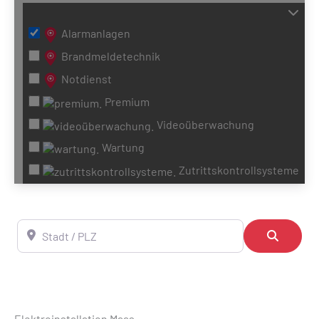
Alarmanlagen
Brandmeldetechnik
Notdienst
Premium
Videoüberwachung
Wartung
Zutrittskontrollsysteme
Stadt / PLZ
Suchen
Elektroinstallation Maas