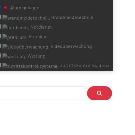
Alarmanlagen
Brandmeldetechnik
Notdienst
Premium
Videoüberwachung
Wartung
Zutrittskontrollsysteme
Suchen