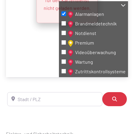
für den Kartendienst
nicht geladen werden.
Alarmanlagen
Brandmeldetechnik
Notdienst
Premium
Videoüberwachung
Wartung
Zutrittskontrollsysteme
Stadt / PLZ
Suchen
Elektro- und Sicherheitstechnik