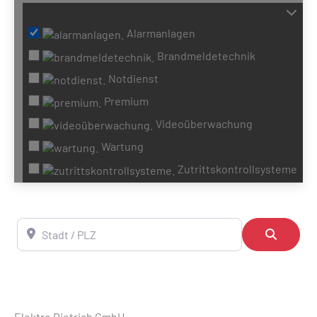
Alarmanlagen
Brandmeldetechnik
Notdienst
Premium
Videoüberwachung
Wartung
Zutrittskontrollsysteme
Stadt / PLZ
Suchen
Elektro Dietrich GmbH