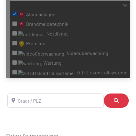
Alarmanlagen
Brandmeldetechnik
Notdienst
Premium
Videoüberwachung
Wartung
Zutrittskontrollsysteme
Stadt / PLZ
Suchen
Elektro Beltzner Weimar