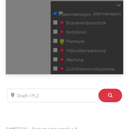
Wird geladen …
Alarmanlagen
Brandmeldetechnik
Notdienst
Premium
Videoüberwachung
Wartung
Zutrittskontrollsysteme
Stadt / PLZ
Suchen
CAMTEC24 - Sicherheitstechnik e.K.