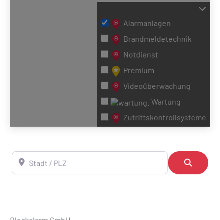
Alarmanlagen
Brandmeldetechnik
Notdienst
Premium
Videoüberwachung
Wartung
Zutrittskontrollsysteme
Stadt / PLZ
Suchen
Blockalarm GmbH