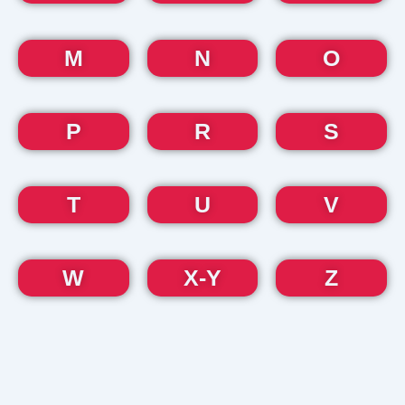
M
N
O
P
R
S
T
U
V
W
X-Y
Z